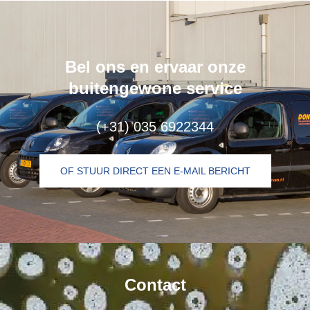
Bel ons en ervaar onze
buitengewone service
(+31) 035 6922344
OF STUUR DIRECT EEN E-MAIL BERICHT
Contact