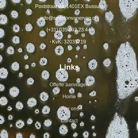
Poststraat 9a, 1401EX Bussum
info@smbdonvanerven.nl
(+31) 035 692 23 44
KvK: 32035719
Links
Offerte aanvragen
Home
Over ons
Contact