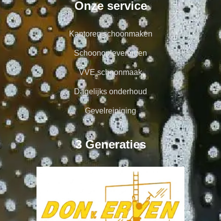
Onze service
Kantoren schoonmaken
Schoonopleveringen
VVE schoonmaak
Dagelijks onderhoud
Gevelreiniging
3 Generaties